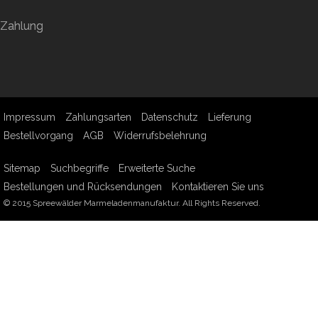
Zahlung
Impressum
Zahlungsarten
Datenschutz
Lieferung
Bestellvorgang
AGB
Widerrufsbelehrung
Sitemap
Suchbegriffe
Erweiterte Suche
Bestellungen und Rücksendungen
Kontaktieren Sie uns
© 2015 Spreewälder Marmeladenmanufaktur. All Rights Reserved.