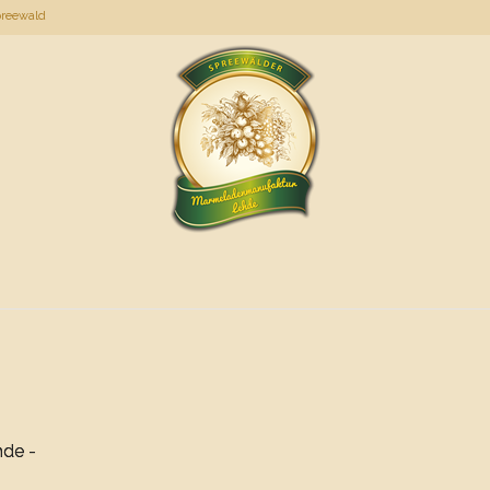
preewald
hde -