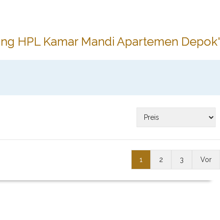
ang HPL Kamar Mandi Apartemen Depok'
1
2
3
Vor