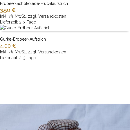
Erdbeer-Schokolade-Fruchtaufstrich
3,50 €
Inkl. 7% MwSt.
,
zzgl.
Versandkosten
Nicht auf Lager
Lieferzeit: 2-3 Tage
Gurke-Erdbeer-Aufstrich
4,00 €
Inkl. 7% MwSt.
,
zzgl.
Versandkosten
IN DEN WARENKORB
Lieferzeit: 2-3 Tage