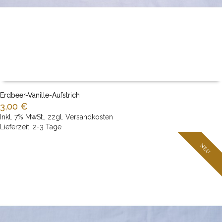
Erdbeer-Vanille-Aufstrich
3,00 €
Inkl. 7% MwSt.
,
zzgl.
Versandkosten
Nicht auf Lager
Lieferzeit: 2-3 Tage
NEU