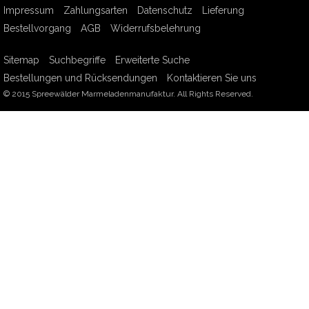
Impressum
Zahlungsarten
Datenschutz
Lieferung
Bestellvorgang
AGB
Widerrufsbelehrung
Sitemap
Suchbegriffe
Erweiterte Suche
Bestellungen und Rücksendungen
Kontaktieren Sie uns
© 2015 Spreewälder Marmeladenmanufaktur. All Rights Reserved.